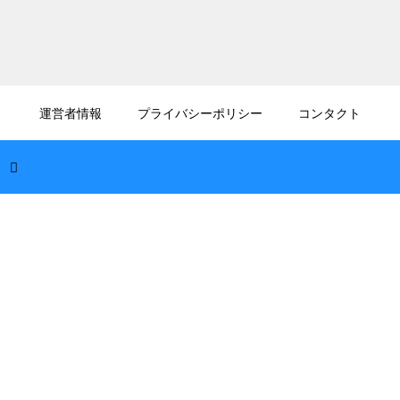
2026.08.08
沖縄名物てびちの美味しい食べ方！コラーゲ
運営者情報
プライバシーポリシー
コンタクト
ンたっぷりの豚足を味わい尽くす
2026.08.07
沖縄は希少なジュゴンの生息地！絶滅危機か
ら美しい海を守るための取り組み