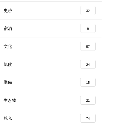
史跡
32
宿泊
9
文化
57
気候
24
準備
15
生き物
21
観光
74