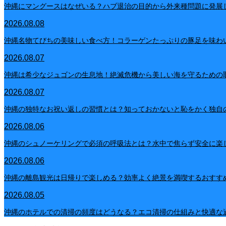
沖縄にマングースはなぜいる？ハブ退治の目的から外来種問題に発展
2026.08.08
沖縄名物てびちの美味しい食べ方！コラーゲンたっぷりの豚足を味わ
2026.08.07
沖縄は希少なジュゴンの生息地！絶滅危機から美しい海を守るための
2026.08.07
沖縄の独特なお祝い返しの習慣とは？知っておかないと恥をかく独自
2026.08.06
沖縄のシュノーケリングで必須の呼吸法とは？水中で焦らず安全に楽
2026.08.06
沖縄の離島観光は日帰りで楽しめる？効率よく絶景を満喫するおすす
2026.08.05
沖縄のホテルでの清掃の頻度はどうなる？エコ清掃の仕組みと快適な