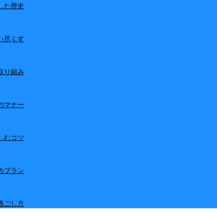
した歴史
い尽くす
取り組み
のマナー
しむコツ
めプラン
過ごし方