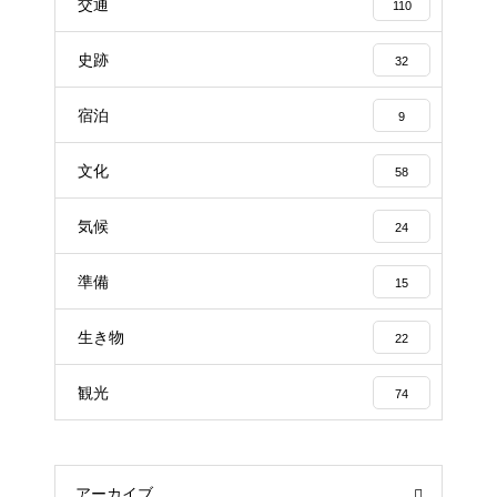
交通
110
史跡
32
宿泊
9
文化
58
気候
24
準備
15
生き物
22
観光
74
アーカイブ