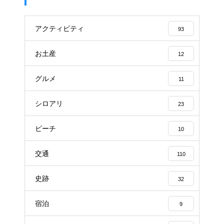
アクティビティ
93
お土産
12
グルメ
11
シロアリ
23
ビーチ
10
交通
110
史跡
32
宿泊
9