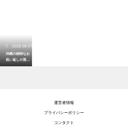
2026.08.07
沖縄の独特なお
祝い返しの習慣
とは？知ってお
かないと恥をか
く独自のマナー
2026.08.06
運営者情報
沖縄のシュノー
プライバシーポリシー
ケリングで必須
の呼吸法とは？
コンタクト
水中で焦らず安