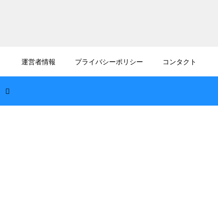
2026.08.09
沖縄の気候は季節風の影響を受ける？旅行前
運営者情報
プライバシーポリシー
コンタクト
に知るべき風の向きと波の高さ
2026.08.09
沖縄の伝統行事エイサーが持つ意味とは？祖
先の霊を慰める力強い太鼓の響き