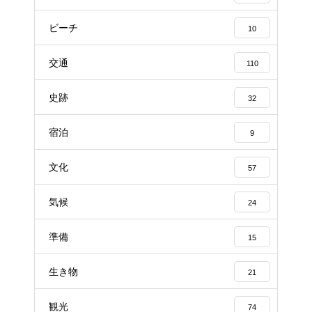
ビーチ
10
交通
110
史跡
32
宿泊
9
文化
57
気候
24
準備
15
生き物
21
観光
74