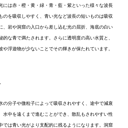
光には赤・橙・黄・緑・青・藍・紫といった様々な波長
ものを吸収しやすく、青い光など波長の短いものは吸収
に、岩や洞窟の入口から差し込む光の屈折、海底の白い
秘的な青で満たされます。さらに透明度の高い水質と、
波や浮遊物が少ないことでその輝きが保たれています。
み
水の分子や微粒子によって吸収されやすく、途中で減衰
、水中を遠くまで進むことができ、散乱もされやすい性
中では青い光がより支配的に残るようになります。洞窟