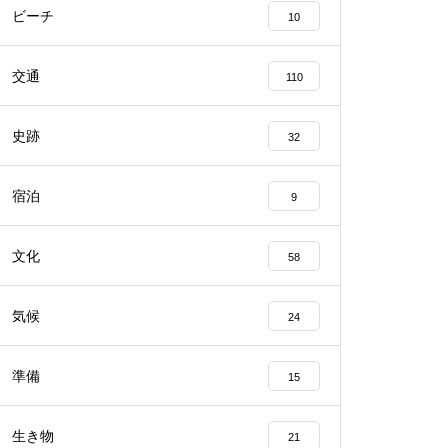
ビーチ
10
交通
110
史跡
32
宿泊
9
文化
58
気候
24
準備
15
生き物
21