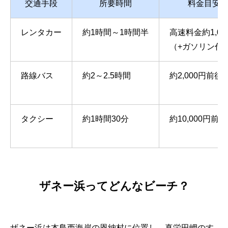
交通手段
所要時間
料金目安
レンタカー
約1時間～1時間半
高速料金約1,04
（+ガソリン代
路線バス
約2～2.5時間
約2,000円前後
タクシー
約1時間30分
約10,000円前後
ザネー浜ってどんなビーチ？
ザネー浜は本島西海岸の恩納村に位置し、真栄田岬のす