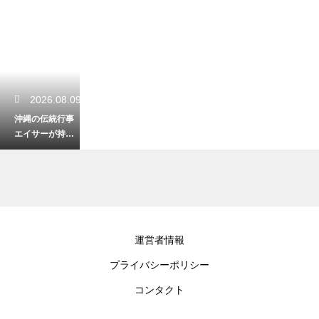
2026.08.09
沖縄の伝統行事
エイサーが持つ
意味とは？祖先
の霊を慰める力
強い太鼓の響き
2026.08.08
運営者情報
沖縄にマングー
プライバシーポリシー
スはなぜいる？
ハブ退治の目的
コンタクト
から外来種問題
に発展した歴史