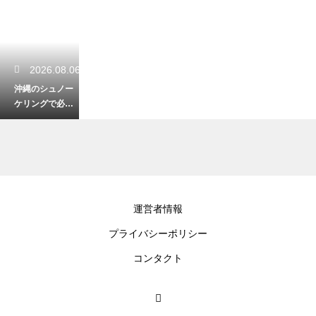
2026.08.06
沖縄のシュノー
ケリングで必須
の呼吸法とは？
水中で焦らず安
全に楽しむコツ
2026.08.06
運営者情報
沖縄の離島観光
プライバシーポリシー
は日帰りで楽し
める？効率よく
コンタクト
絶景を満喫する
おすすめプラン