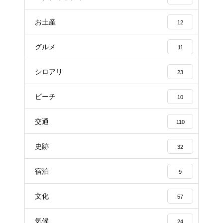
お土産
12
グルメ
11
シロアリ
23
ビーチ
10
交通
110
史跡
32
宿泊
9
文化
57
気候
24