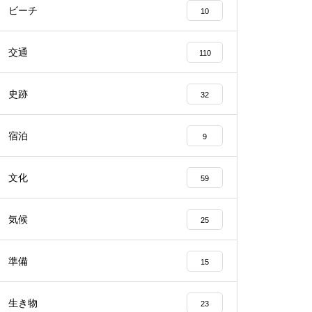
ビーチ
10
交通
110
史跡
32
宿泊
9
文化
59
気候
25
準備
15
生き物
23