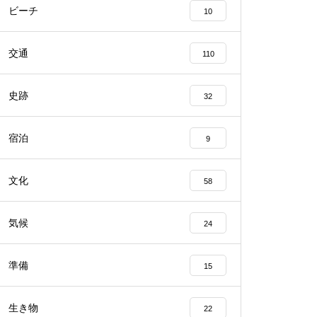
ビーチ
10
交通
110
史跡
32
宿泊
9
文化
58
気候
24
準備
15
生き物
22