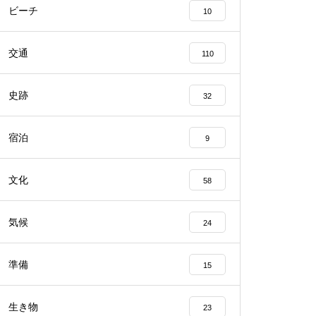
ビーチ
10
交通
110
史跡
32
宿泊
9
文化
58
気候
24
準備
15
生き物
23