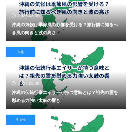
2026.08.09
沖縄の気候は季節風の影響を受ける？旅行前に知るべ
き風の向きと波の高さ
文化
2026.08.09
沖縄の伝統行事エイサーが持つ意味とは？祖先の霊を
慰める力強い太鼓の響き
生き物