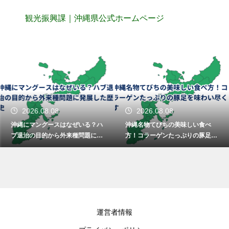
観光振興課｜沖縄県公式ホームページ
2026.08.08
2026.08.08
沖縄にマングースはなぜいる？ハ
沖縄名物てびちの美味しい食べ
ブ退治の目的から外来種問題に発
方！コラーゲンたっぷりの豚足を
展した歴史
味わい尽くす
運営者情報