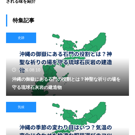
される味を紹介
特集記事
史跡
2026.08.10
沖縄の御嶽にある石門の役割とは？神聖な祈りの場を
守る琉球石灰岩の建造物
気候