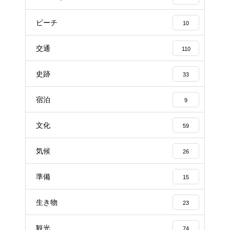
ビーチ
10
交通
110
史跡
33
宿泊
9
文化
59
気候
26
準備
15
生き物
23
観光
74