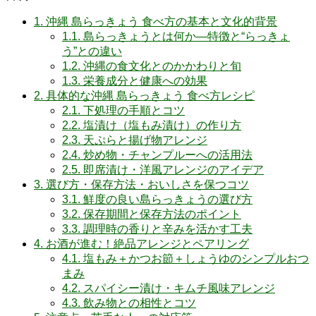
1.
沖縄 島らっきょう 食べ方の基本と文化的背景
1.1.
島らっきょうとは何か―特徴と“らっきょ
う”との違い
1.2.
沖縄の食文化とのかかわりと旬
1.3.
栄養成分と健康への効果
2.
具体的な沖縄 島らっきょう 食べ方レシピ
2.1.
下処理の手順とコツ
2.2.
塩漬け（塩もみ漬け）の作り方
2.3.
天ぷらと揚げ物アレンジ
2.4.
炒め物・チャンプルーへの活用法
2.5.
即席漬け・洋風アレンジのアイデア
3.
選び方・保存方法・おいしさを保つコツ
3.1.
鮮度の良い島らっきょうの選び方
3.2.
保存期間と保存方法のポイント
3.3.
調理時の香りと辛みを活かす工夫
4.
お酒が進む！絶品アレンジとペアリング
4.1.
塩もみ＋かつお節＋しょうゆのシンプルおつ
まみ
4.2.
スパイシー漬け・キムチ風味アレンジ
4.3.
飲み物との相性とコツ