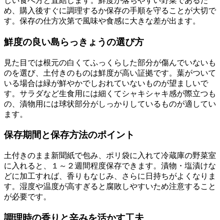
しい食べ方と直結します。鮮度が落ちやすい野菜であるた
め、購入後すぐに調理するか保存の手順を守ることが大切で
す。保存の仕方次第で風味や食感に大きな差が出ます。
鮮度の良い島らっきょうの選び方
見た目では根元の白くてふっくらした部分が傷んでいないも
のを選び、土付きのものは鮮度が高い証拠です。葉がついて
いる場合は緑が鮮やかでしおれていないものが望ましいで
す。サラダなど生食用には細くてシャキシャキ感が際立つも
の、漬物用には球状部分がしっかりしているものが適してい
ます。
保存期間と保存方法のポイント
土付きのまま新聞紙で包み、ポリ袋に入れて冷蔵庫の野菜室
に入れると、１～２週間程度保存できます。漬物・塩漬けな
どに加工すれば、香りもなじみ、さらに日持ちがよくなりま
す。湿度や温度が高すぎると腐敗しやすいため注意すること
が必要です。
調理時の香りと辛みを活かす工夫