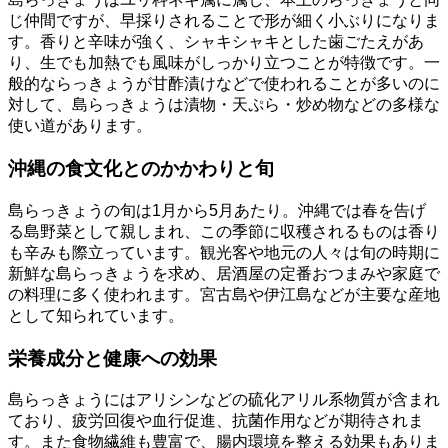
じ仲間ですが、早採りされることで形が細く小ぶりになりま
す。香りと辛味が強く、シャキシャキとした歯ごたえがあ
り、生でも加熱でも風味がしっかり立つことが特徴です。一
般的ならっきょうが甘酢漬けなどで使われることが多いのに
対して、島らっきょうは漬物・天ぷら・炒め物などの多様な
使い道があります。
沖縄の食文化とのかかわりと旬
島らっきょうの旬は1月から5月あたり。沖縄では春を告げ
る島野菜として親しまれ、この季節に収穫されるものは香り
も辛みも際立っています。観光客や地元の人々は旬の時期に
新鮮な島らっきょうを求め、居酒屋の定番おつまみや家庭で
の料理に多く使われます。宮古島や伊江島などが主要な産地
として知られています。
栄養成分と健康への効果
島らっきょうにはアリシンなどの硫化アリル系物質が含まれ
ており、疲労回復や血行促進、抗菌作用などが期待されま
す。また食物繊維も豊富で、腸内環境を整える効果もありま