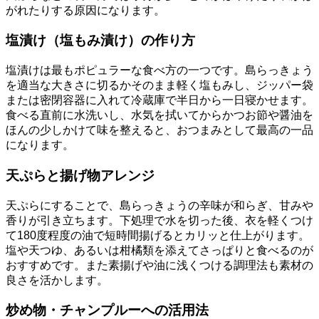
がれたりする原因になります。
塩漬け（塩もみ漬け）の作り方
塩漬けは最もポピュラーな食べ方の一つです。島らっきょう
を適当な大きさに切るかそのまま軽く塩もみし、ジッパー袋
または密閉容器に入れて冷蔵庫で半日から一日寝かせます。
食べる直前に水洗いし、水気を拭いてからかつお節や醤油を
ほんの少しかけて味を整えると、おつまみとして最高の一品
になります。
天ぷらと揚げ物アレンジ
天ぷらにすることで、島らっきょうの辛味が和らぎ、甘みや
香りが引き立ちます。下処理で水を切った後、衣を軽くつけ
て180度程度の油で短時間揚げるとカリッと仕上がります。
塩や天つゆ、あるいは柑橘類を添えてさっぱりと食べるのが
おすすめです。また素揚げや油に浅くつける調理法も素材の
良さを活かします。
炒め物・チャンプルーへの活用法