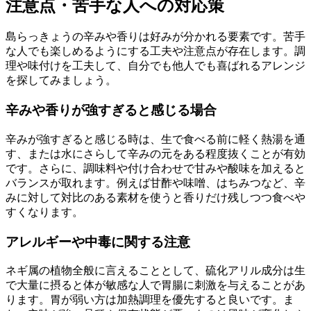
注意点・苦手な人への対応策
島らっきょうの辛みや香りは好みが分かれる要素です。苦手
な人でも楽しめるようにする工夫や注意点が存在します。調
理や味付けを工夫して、自分でも他人でも喜ばれるアレンジ
を探してみましょう。
辛みや香りが強すぎると感じる場合
辛みが強すぎると感じる時は、生で食べる前に軽く熱湯を通
す、または水にさらして辛みの元をある程度抜くことが有効
です。さらに、調味料や付け合わせで甘みや酸味を加えると
バランスが取れます。例えば甘酢や味噌、はちみつなど、辛
みに対して対比のある素材を使うと香りだけ残しつつ食べや
すくなります。
アレルギーや中毒に関する注意
ネギ属の植物全般に言えることとして、硫化アリル成分は生
で大量に摂ると体が敏感な人で胃腸に刺激を与えることがあ
ります。胃が弱い方は加熱調理を優先すると良いです。ま