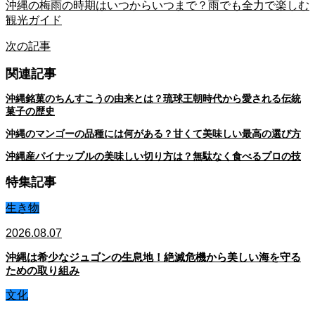
沖縄の梅雨の時期はいつからいつまで？雨でも全力で楽しむ
観光ガイド
次の記事
関連記事
沖縄銘菓のちんすこうの由来とは？琉球王朝時代から愛される伝統
菓子の歴史
沖縄のマンゴーの品種には何がある？甘くて美味しい最高の選び方
沖縄産パイナップルの美味しい切り方は？無駄なく食べるプロの技
特集記事
生き物
2026.08.07
沖縄は希少なジュゴンの生息地！絶滅危機から美しい海を守る
ための取り組み
文化