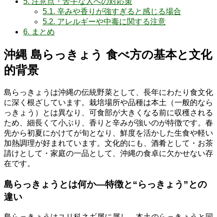
5.
注意点・苦手な人への対応策
5.1.
辛みや香りが強すぎると感じる場合
5.2.
アレルギーや中毒に関する注意
6.
まとめ
沖縄 島らっきょう 食べ方の基本と文化
的背景
島らっきょうは沖縄の伝統野菜として、長年にわたり食文化
に深く根ざしています。栽培場所や品種は本土（一般的なら
っきょう）とは異なり、可食部が大きくなる前に収穫される
ため、細長くて小ぶり、香りと辛みが強いのが特徴です。春
先から初夏にかけてが旬となり、鮮度を活かした生食や軽い
加熱調理が好まれています。文化的にも、酒肴として・お茶
請けとして・家庭の一品として、沖縄の食卓に欠かせない存
在です。
島らっきょうとは何か―特徴と“らっきょう”との
違い
島らっきょうはユリ科ネギ属に属し、本土のらっきょうと同