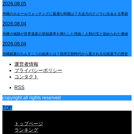
2026.08.05
沖縄のホエールウォッチングに最適な時期は？大迫力のクジラに出会える季節
2026.08.04
沖縄の城跡が世界遺産の登録基準を満たした理由！人類の宝と認められた価値
2026.08.04
沖縄銘菓のちんすこうの由来とは？琉球王朝時代から愛される伝統菓子の歴史
運営者情報
プライバシーポリシー
コンタクト
RSS
copyright all rights reserved
TOP
CLOSE
トップページ
ランキング