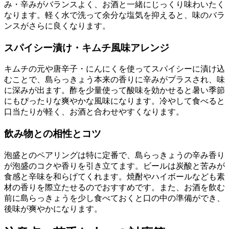
み・辛みがバランスよく、お酒と一緒にじっくり味わいたく
なります。軽く水で洗って余分な塩気を抑えると、味のバラ
ンスがさらに良くなります。
スパイシー漬け・キムチ風味アレンジ
キムチの元や唐辛子・にんにくを使ってスパイシーに漬け込
むことで、島らっきょう本来の香りに辛みがプラスされ、味
に深みが出ます。酢を少量使って酸味を効かせると暑い季節
にもぴったりな爽やかな風味になります。冷やして食べると
口当たりが軽く、お酒と合わせやすくなります。
飲み物との相性とコツ
泡盛とのペアリングは特に定番で、島らっきょうの辛み香り
が泡盛のコクや香りを引き立てます。ビールは炭酸と苦みが
食感と辛味を和らげてくれます。焼酎やハイボールなども素
材の香りを際立たせるのでおすすめです。また、お酒を飲む
前に島らっきょうを少し食べておくと口の中の準備ができ、
後味が爽やかになります。