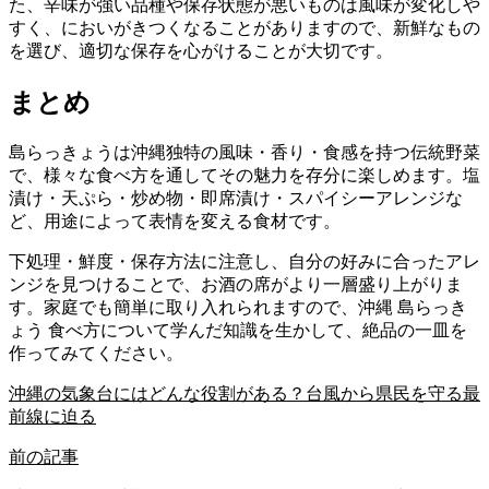
た、辛味が強い品種や保存状態が悪いものは風味が変化しや
すく、においがきつくなることがありますので、新鮮なもの
を選び、適切な保存を心がけることが大切です。
まとめ
島らっきょうは沖縄独特の風味・香り・食感を持つ伝統野菜
で、様々な食べ方を通してその魅力を存分に楽しめます。塩
漬け・天ぷら・炒め物・即席漬け・スパイシーアレンジな
ど、用途によって表情を変える食材です。
下処理・鮮度・保存方法に注意し、自分の好みに合ったアレ
ンジを見つけることで、お酒の席がより一層盛り上がりま
す。家庭でも簡単に取り入れられますので、沖縄 島らっき
ょう 食べ方について学んだ知識を生かして、絶品の一皿を
作ってみてください。
沖縄の気象台にはどんな役割がある？台風から県民を守る最
前線に迫る
前の記事