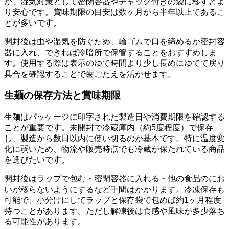
が、湿気対策として密閉容器やチャック付きの袋に移すとよ
り安心です。賞味期限の目安は数ヶ月から半年以上であるこ
とが多いです。
開封後は虫や湿気を防ぐため、輪ゴムで口を締めるか密封容
器に入れ、できれば冷暗所で保管することをおすすめしま
す。使用する際は表示のゆで時間より少し長めにゆでて戻り
具合を確認することで歯ごたえを活かせます。
生麺の保存方法と賞味期限
生麺はパッケージに印字された製造日や消費期限を確認する
ことが重要です。未開封で冷蔵庫内（約5度程度）で保存
し、製造から数日以内に使い切るのが基本です。特に温度変
化に弱いため、物流や販売時点でも冷蔵が保たれている商品
を選びたいです。
開封後はラップで包む・密閉容器に入れる・他の食品のにお
いが移らないようにするなど手間はかかります。冷凍保存も
可能で、小分けにしてラップと保存袋で包めば約1ヶ月程度
持つことがあります。ただし解凍後は食感や風味が多少落ち
る可能性があります。