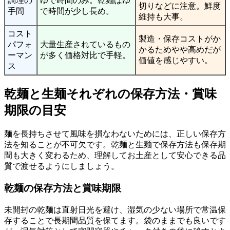
調理の
ゆで時間のみ。乾麺はゆ
切りなどに注意。鮮度
手間
で時間が少し長め。
維持も大事。
コスト
製造・保存コストがか
パフォ
大量生産されているもの
かるためやや高めだが
ーマン
が多く価格対比で手軽。
価値を感じやすい。
ス
乾麺と生麺それぞれの保存方法・賞味
期限の目安
麺を長持ちさせて風味を損なわないためには、正しい保存方
法を知ることが不可欠です。乾麺と生麺で保存方法も保存期
間も大きく変わるため、理解してお土産として安心できる品
質で渡せるようにしましょう。
乾麺の保存方法と賞味期限
未開封の乾麺は直射日光を避け、湿気の少ない場所で常温保
存することで長期間品質を保てます。袋のままでも良いです