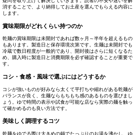
疑問を取り上げて解決していきます。読者の不安や迷いを解
消することで、より納得してお土産を選んでもらえる内容に
します。
賞味期限がどれくらい持つのか
乾麺の賞味期限は未開封であれば数ヶ月～半年を超えるもの
もあります。製造日と保存環境次第です。生麺は未開封でも
冷蔵で数日程度が一般的であり、開封後はさらに短くなるた
め、購入時に製造日と消費期限を必ず確認することが重要で
す。
コシ・食感・風味で選ぶにはどうするか
コシが強いものが好みなら太くて平打ちや縮れがある乾麺が
バランスが良く、生麺ならもちもち感のあるものを選びまし
ょう。ゆで時間の表示や試食が可能な店なら実際の麺を触っ
て確かめるのも良い方法です。
美味しく調理するコツ
乾麺をゆでる際は大きめの鍋でたっぷりのお湯を沸かし、ゆ