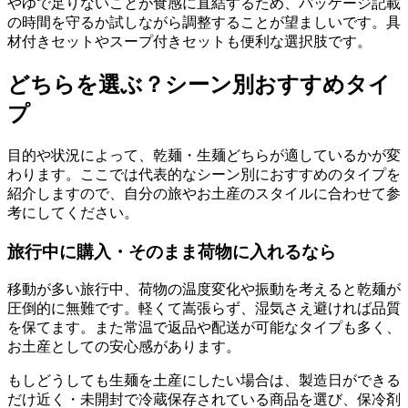
やゆで足りないことが食感に直結するため、パッケージ記載
の時間を守るか試しながら調整することが望ましいです。具
材付きセットやスープ付きセットも便利な選択肢です。
どちらを選ぶ？シーン別おすすめタイ
プ
目的や状況によって、乾麺・生麺どちらが適しているかが変
わります。ここでは代表的なシーン別におすすめのタイプを
紹介しますので、自分の旅やお土産のスタイルに合わせて参
考にしてください。
旅行中に購入・そのまま荷物に入れるなら
移動が多い旅行中、荷物の温度変化や振動を考えると乾麺が
圧倒的に無難です。軽くて嵩張らず、湿気さえ避ければ品質
を保てます。また常温で返品や配送が可能なタイプも多く、
お土産としての安心感があります。
もしどうしても生麺を土産にしたい場合は、製造日ができる
だけ近く・未開封で冷蔵保存されている商品を選び、保冷剤