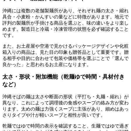
沖縄には複数の老舗製麺所があり、それぞれ麺の太さ・縮れ
具合・小麦粉・かんすいの量などに特徴があります。地元で
評判の製麺所が手掛ける商品を選ぶと、味の違いをより楽し
めます。製造日と冷蔵・冷凍管理の状態を必ず確認すること
です。
また、お土産屋や空港で見かけるパッケージデザインや化粧
箱入りの商品は、見た目の印象も贈答品として重要です。贈
る相手や目的に合わせて包装や価格帯を選ぶことで「選んで
良かった」と思われるお土産になります。
太さ・形状・附加機能（乾麺ゆで時間・具材付き
など）
沖縄そばの麺は太さや断面の形状（平打ち・丸麺・縮れ）が
異なり、これによって調理後の食感やスープの絡み方が変わ
ります。太めの麺は力強くスープに主張があり、細めはあっ
さりタイプや汁が軽いスープと相性が良いです。
乾麺ではゆで時間の表示を確認すること、生麺ではゆで過ぎ