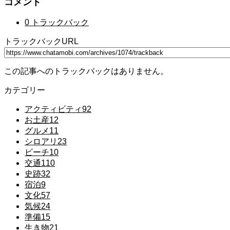
コメント
0 トラックバック
トラックバックURL
この記事へのトラックバックはありません。
カテゴリー
アクティビティ
92
お土産
12
グルメ
11
シロアリ
23
ビーチ
10
交通
110
史跡
32
宿泊
9
文化
57
気候
24
準備
15
生き物
21