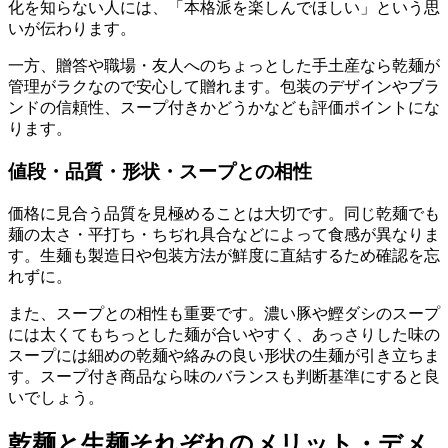
化を知らない人には、「本格派を楽しんでほしい」という思
いが伝わります。
一方、贈答や職場・友人へのちょっとした手土産なら乾麺が
管理がラクなので安心して贈れます。包装のデザインやブラ
ンドの信頼性、スープ付きかどうかなども評価ポイントにな
ります。
値段・品質・形状・スープとの相性
価格に見合う品質を見極めることは大切です。同じ乾麺でも
麺の太さ・平打ち・ちぢれ具合などによって食感が異なりま
す。生麺も製造日や包装方法が鮮度に直結するため確認を忘
れずに。
また、スープとの相性も重要です。濃い豚や鰹ダシのスープ
には太くてもちっとした麺が合いやすく、あっさりした味の
スープには細めの乾麺や絡みの良い形状の生麺が引き立ちま
す。スープ付き商品なら味のバランスも判断基準にすると良
いでしょう。
乾麺と生麺それぞれのメリット・デメ