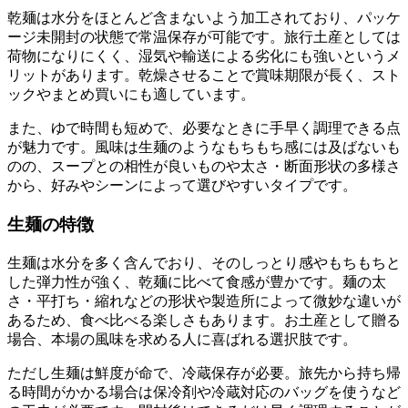
乾麺は水分をほとんど含まないよう加工されており、パッケ
ージ未開封の状態で常温保存が可能です。旅行土産としては
荷物になりにくく、湿気や輸送による劣化にも強いというメ
リットがあります。乾燥させることで賞味期限が長く、スト
ックやまとめ買いにも適しています。
また、ゆで時間も短めで、必要なときに手早く調理できる点
が魅力です。風味は生麺のようなもちもち感には及ばないも
のの、スープとの相性が良いものや太さ・断面形状の多様さ
から、好みやシーンによって選びやすいタイプです。
生麺の特徴
生麺は水分を多く含んでおり、そのしっとり感やもちもちと
した弾力性が強く、乾麺に比べて食感が豊かです。麺の太
さ・平打ち・縮れなどの形状や製造所によって微妙な違いが
あるため、食べ比べる楽しさもあります。お土産として贈る
場合、本場の風味を求める人に喜ばれる選択肢です。
ただし生麺は鮮度が命で、冷蔵保存が必要。旅先から持ち帰
る時間がかかる場合は保冷剤や冷蔵対応のバッグを使うなど