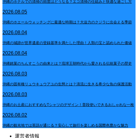
沖縄のホテルでの清掃の頻度はどうなる？エコ清掃の仕組みと快適な過ごし方
2026.08.05
沖縄のホエールウォッチングに最適な時期は？大迫力のクジラに出会える季節
2026.08.04
沖縄の城跡が世界遺産の登録基準を満たした理由！人類の宝と認められた価値
2026.08.04
沖縄銘菓のちんすこうの由来とは？琉球王朝時代から愛される伝統菓子の歴史
2026.08.03
沖縄の固有種リュウキュウアユの生態とは？清流に生きる希少な魚の保護活動
2026.08.03
沖縄のお土産におすすめなTシャツのデザイン！普段使いできるおしゃれな一枚
2026.08.02
沖縄の観光地では英語が通じる？安心して旅行を楽しめる国際色豊かな魅力
運営者情報