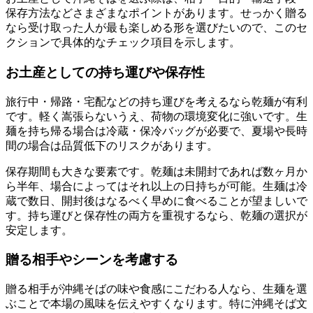
保存方法などさまざまなポイントがあります。せっかく贈る
なら受け取った人が最も楽しめる形を選びたいので、このセ
クションで具体的なチェック項目を示します。
お土産としての持ち運びや保存性
旅行中・帰路・宅配などの持ち運びを考えるなら乾麺が有利
です。軽く嵩張らないうえ、荷物の環境変化に強いです。生
麺を持ち帰る場合は冷蔵・保冷バッグが必要で、夏場や長時
間の場合は品質低下のリスクがあります。
保存期間も大きな要素です。乾麺は未開封であれば数ヶ月か
ら半年、場合によってはそれ以上の日持ちが可能。生麺は冷
蔵で数日、開封後はなるべく早めに食べることが望ましいで
す。持ち運びと保存性の両方を重視するなら、乾麺の選択が
安定します。
贈る相手やシーンを考慮する
贈る相手が沖縄そばの味や食感にこだわる人なら、生麺を選
ぶことで本場の風味を伝えやすくなります。特に沖縄そば文