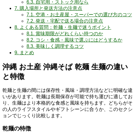
6.3.
自宅用・ストック用なら
7.
購入場所と発送方法の注意点
7.1.
空港・お土産屋・スーパーでの選び方のコツ
7.2.
発送・宅配で送る場合の注意点
8.
よくある質問：乾麺・生麺で迷うポイント
8.1.
賞味期限がどれくらい持つのか
8.2.
コシ・食感・風味で選ぶにはどうするか
8.3.
美味しく調理するコツ
9.
まとめ
沖縄 お土産 沖縄そば 乾麺 生麺の違い
と特徴
乾麺と生麺の間には保存性・風味・調理方法などに明確な違
いがあります。乾麺は長期保存が可能で持ち運びに適してお
り、生麺はより本格的な食感と風味を持ちます。どちらがそ
の人のライフスタイルやギフトシーンに合うか、このセクシ
ョンでじっくり比較します。
乾麺の特徴