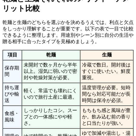
リット比較
乾麺と生麺のどちらを選ぶかを決めるうえでは、利点と欠点
をしっかり理解することが重要です。以下の表で一目で比較
できるように整理します。用途別やシーン別に自分の生活や
贈る相手に合ったタイプを見極めましょう。
項目
乾麺
生麺
未開封で数ヶ月から半年
冷蔵で数日。開封後は
保存期
以上。湿気に弱いので密
すぐに使いたい。鮮度
間
封や乾燥対策が必要。
重視。
持ち運
温度管理が必要。短時
軽く、常温でも壊れにく
びや輸
間なら対応可能だが長
いので旅行土産に最適。
送
時間は保冷が必須。
しっかりしたコシ。スー
もちもち感と風味が豊
食感・
プとの一体感にやや軽
か。飲み込む前の香り
風味
さ。
と口当たりが強い。
ゆで加減や湯出し・湯