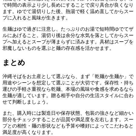
で時間の表示より少し長めにすることで戻り具合が良くなり
ます。ゆでて湯切りした後、熱湯で軽く温め直してからスー
プに入れると風味が生きます。
生麺はゆで過ぎに注意し、たっぷりのお湯で短時間ゆでてザ
ルにあげること。湯切り後は余分な水気を落としてからスー
プへ加えるとスープが薄まらずに済みます。具材はスープを
邪魔しないものを選ぶと麺の存在感を活かせます。
まとめ
沖縄そばをお土産として選ぶなら、まず「乾麺か生麺か」で
用途やシーンを想定して選ぶことが大切です。保存性・持ち
運びの手軽さ重視なら乾麺、本場の風味や食感を求めるなら
生麺が適しています。贈る相手や自分の生活スタイルに合わ
せて判断しましょう。
また、購入時には製造日や保存状態、包装の強さなど細かい
部分をチェックすることが品質や満足度を左右します。スー
プとの相性・麺の形状なども予算や嗜好によってこだわると
満足度が高くなります。