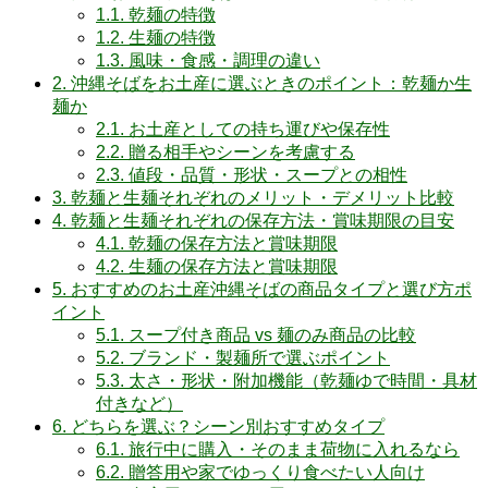
1.1.
乾麺の特徴
1.2.
生麺の特徴
1.3.
風味・食感・調理の違い
2.
沖縄そばをお土産に選ぶときのポイント：乾麺か生
麺か
2.1.
お土産としての持ち運びや保存性
2.2.
贈る相手やシーンを考慮する
2.3.
値段・品質・形状・スープとの相性
3.
乾麺と生麺それぞれのメリット・デメリット比較
4.
乾麺と生麺それぞれの保存方法・賞味期限の目安
4.1.
乾麺の保存方法と賞味期限
4.2.
生麺の保存方法と賞味期限
5.
おすすめのお土産沖縄そばの商品タイプと選び方ポ
イント
5.1.
スープ付き商品 vs 麺のみ商品の比較
5.2.
ブランド・製麺所で選ぶポイント
5.3.
太さ・形状・附加機能（乾麺ゆで時間・具材
付きなど）
6.
どちらを選ぶ？シーン別おすすめタイプ
6.1.
旅行中に購入・そのまま荷物に入れるなら
6.2.
贈答用や家でゆっくり食べたい人向け