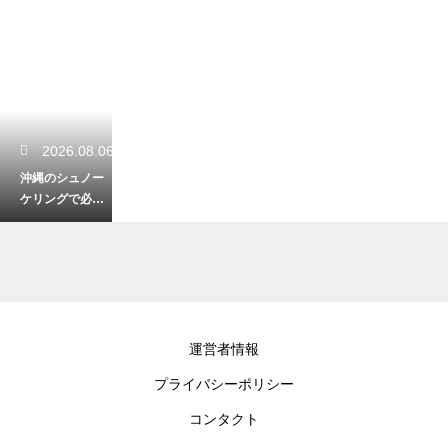
2026.08.06
沖縄のシュノー
ケリングで必須
の呼吸法とは？
水中で焦らず安
全に楽しむコツ
2026.08.06
運営者情報
沖縄の離島観光
プライバシーポリシー
は日帰りで楽し
める？効率よく
コンタクト
絶景を満喫する
おすすめプラン