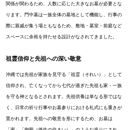
関係が関わるため、人数に応じた大きなお墓が必要とな
ります。門中墓は一族全体の墓地として機能し、行事の
際に親戚が集う場ともなるため、敷地・墓室・前庭など
スペースに余裕を持たせる設計がなされてきました。
祖霊信仰と先祖への深い敬意
沖縄では先祖が家族を見守る「祖霊（それい）」として
信仰され、亡くなってから七代が過ぎた先祖も家・一族
を守る神となるとされます。先祖供養は単なる形ではな
く、日常の祈り行事やお墓参りにおける礼式にも重きが
置かれます。先祖への敬意を形にするため、お墓は
「家」「御殿（後生の住まい）」のような造りにされ、