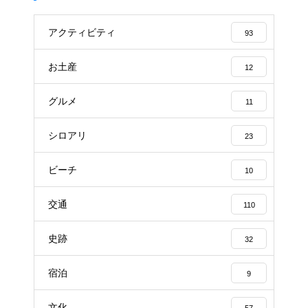
アクティビティ
93
お土産
12
グルメ
11
シロアリ
23
ビーチ
10
交通
110
史跡
32
宿泊
9
文化
57