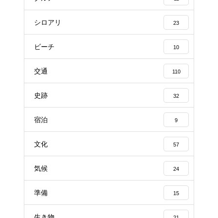
シロアリ
23
ビーチ
10
交通
110
史跡
32
宿泊
9
文化
57
気候
24
準備
15
生き物
21