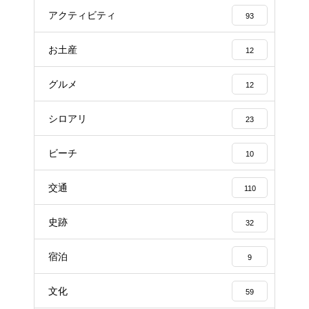
アクティビティ
93
お土産
12
グルメ
12
シロアリ
23
ビーチ
10
交通
110
史跡
32
宿泊
9
文化
59