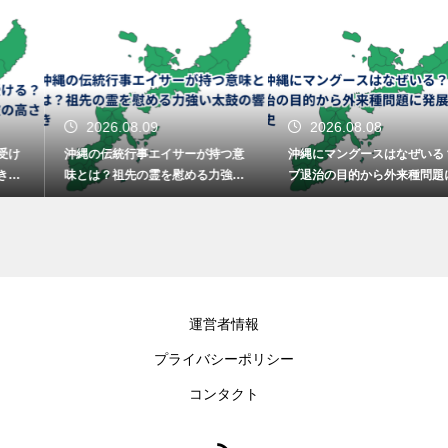
2026.08.09
2026.08.08
沖縄の伝統行事エイサーが持つ意
沖縄にマングースはなぜいる？ハ
味とは？祖先の霊を慰める力強い
ブ退治の目的から外来種問題に発
太鼓の響き
展した歴史
運営者情報
プライバシーポリシー
コンタクト