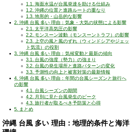
1.1.
海面水温が台風発達を助ける仕組み
1.2.
沖縄の位置と進路ルートの重なり
1.3.
地形的・山岳的な影響
2.
沖縄 台風 多い 理由：気象・大気の状態による影響
2.1.
太平洋高気圧の影響
2.2.
モンスーン波動（モンスーントラフ）の影響
2.3.
上空の風と風のずれ（ウィンドシアやジェッ
ト気流）の役割
3.
沖縄 台風 多い 理由：気候変動と最新の傾向
3.1.
台風の強度（勢力）の強まり
3.2.
台風の発生場所と進路パターンの変化
3.3.
予測性の向上と被害対策の最新情報
4.
沖縄 台風 多い 理由：年間の台風シーズンと旅行へ
の影響
4.1.
台風シーズンの期間
4.2.
月別に見た台風発生のピーク
4.3.
旅行者が取るべき予防策と心得
5.
まとめ
沖縄 台風 多い 理由：地理的条件と海洋