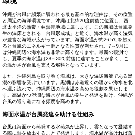
環境
沖縄が台風に頻繁に襲われる最も基本的な理由は、その位置
と周辺の海洋環境です。沖縄は北緯20度前後に位置し、西
北太平洋の熱帯・亜熱帯地域に属します。この海域は台風発
生の温床とされる「台風形成域」と近く、海水温が高く湿気
が豊富な海域が広がっています。海面水温が約26.5℃を超え
ると台風のエネルギー源となる性質が満たされ、7～9月に
は沖縄周辺の海水温も非常に高くなります。最新の観測で
も、夏季の海水温は28～30℃前後に達することが多く、こ
の温かさが台風を支える燃料となっています。
また、沖縄列島を取り巻く海域は、大きな温暖海流である黒
潮の影響を受けています。黒潮は赤道近くの暖かい海水を北
へ運ぶ流れで、沖縄周辺の海水温を高める役割を果たしま
す。高温かつ湿潤な海水が台風の発生と発達を助け、沖縄が
台風の通り道になる頻度を高めます。
海面水温が台風発達を助ける仕組み
台風は海面から蒸発する水蒸気が上昇し、雲となって凝結す
る際に熱を放出することで発達します。海水温が高ければ蒸