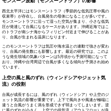
モンスーン波動（モンスーントラフ）の影響
西北太平洋にはモンスーントラフ（季節的な低気圧帯や風の
収束帯）が存在し、台風発生の母体になることが多いです。
モンスーントラフに沿って湿った空気が集まり、小さな低気
圧が発達して台風になるケースがあります。沖縄近海ではこ
のトラフが南シナ海からフィリピン付近まで伸びることがあ
り、台風が生まれる温床になります。
このモンスーントラフは気圧や海水温との連動で強さが変わ
り、台風の発生数にも影響します。最近の研究では、このよ
うな発生領域の気象パターンは5月頃から予測可能になって
おり、沖縄や台湾周辺で台風が多くなる傾向が予測され始め
ています。
上空の風と風のずれ（ウィンドシアやジェット気
流）の役割
台風が成長するには、風のずれ（ウィンドシア）や上空のジ
ェット気流の影響が重要です。上下で風向きや風速が極端に
違うと台風がうまく渦を形成できず弱まってしまいます。逆
に風のずれが小さく、上空での排気流（アウトフロー）が良