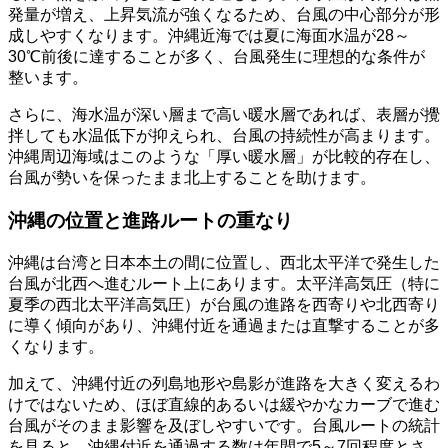
発量が増え、上昇気流が強くなるため、台風の中心部分が形
成しやすくなります。沖縄近海では夏に海面水温が28～
30℃前後に達することが多く、台風発生に理想的な条件が
整います。
さらに、海水温が深い層まで高い暖水層であれば、表層が攪
拌しても水温低下が抑えられ、台風の持続性が高まります。
沖縄周辺海域はこのような「厚い暖水層」が比較的存在し、
台風が勢いを保ったまま北上することを助けます。
沖縄の位置と進路ルートの重なり
沖縄は台湾と日本本土の間に位置し、西北太平洋で発生した
台風が北西へ進むルート上にあります。太平洋高気圧（特に
夏季の西北太平洋高気圧）が台風の進路を西寄りや北西寄り
に導く傾向があり、沖縄付近を通過または直撃することが多
くなります。
加えて、沖縄付近の列島地形や島影が進路を大きく変えるわ
けではないため、ほぼ直線的あるいは緩やかなカーブで進む
台風がそのまま影響を及ぼしやすいです。台風ルートの統計
を見ると、沖縄付近を通過する数は年間で5～7回程度とさ