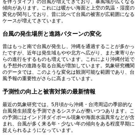
を伴うタイプ）の台風が増えてきており、暴風域が広くなる
傾向があります。これには暖かい海面と上空の気温・湿度の
変化が関与しており、昔に比べて台風の被害が広範囲になる
ケースが増えてきています。
台風の発生場所と進路パターンの変化
昔はもっと南で台風が発生し、沖縄を通過することが多かっ
たですが、近年は発生域もやや北方へ広がり、また東寄りか
らの進行をするものも増えています。これにより沖縄付近で
も予想外の進路を取る台風が増加しています。気象研究機関
のデータでは、このような変化は観測可能な範囲であり、台
風予報の重要性がさらに高まっています。
予測性の向上と被害対策の最新情報
最近の気象研究では、5月頃から沖縄・台湾周辺の季節的な
台風発生頻度を予測できるシステムが整いつつあります。こ
の予測にはインド洋ダイポール現象や海面水温異常などが含
まれ、台風が多く来る年・少ない年の傾向をある程度早期に
捉えられるようになっています。