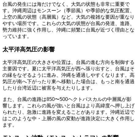
台風の発生には海だけでなく、大気の状態も非常に重要で
す。沖縄周辺はモンスーン（季節風）や季節的な気圧配置、
上空の風の状態（高層風）など、大気の複雑な要因が重なり
やすい場所です。これらの大気の状態が台風の発達、進路、
勢力維持に強く作用し、沖縄に頻繁に台風が近づく理由とな
っています。
太平洋高気圧の影響
太平洋高気圧の大きさや位置は、台風の進む方向を制御する
主要因です。夏に太平洋高気圧が西へ張り出すと、台風はそ
の縁をなぞるように進み、沖縄を通過しやすくなります。高
気圧が南へ下がったり東へ移動した場合は、もっと南を通過
したり台湾近辺に被害を与えたりします。
また、台風の進路は850〜500ヘクトパスカルの中層風が影
響します。これらの風が強いと台風はより高緯度へ押し上げ
られたり、急激に進路を変えることがあります。沖縄近辺で
はこのような中・上層の風の変動が進路決定に大きく作用し
ます。