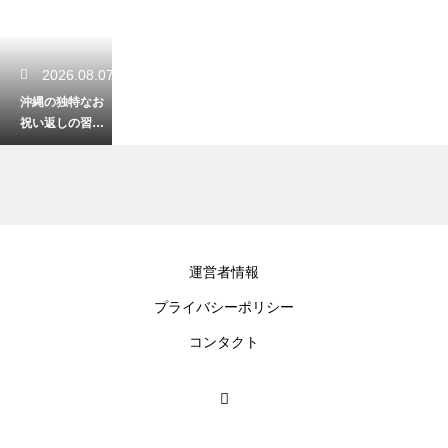
2026.08.07
沖縄の独特なお
祝い返しの習慣
とは？知ってお
かないと恥をか
く独自のマナー
2026.08.06
運営者情報
沖縄のシュノー
プライバシーポリシー
ケリングで必須
の呼吸法とは？
コンタクト
水中で焦らず安
全に楽しむコツ
2026.08.06