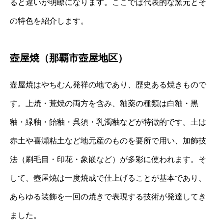
ると違いが明瞭になります。ここでは代表的な窯元とそ
の特色を紹介します。
壺屋焼（那覇市壺屋地区）
壺屋焼はやちむん発祥の地であり、歴史ある焼きもので
す。上焼・荒焼の両方を含み、釉薬の種類は白釉・黒
釉・緑釉・飴釉・呉須・乳濁釉などが特徴的です。土は
赤土や喜瀬粘土など地元産のものを要所で用い、加飾技
法（刷毛目・印花・象嵌など）が多彩に使われます。そ
して、壺屋焼は一度焼成で仕上げることが基本であり、
あらゆる装飾を一回の焼きで表現する技術が発達してき
ました。