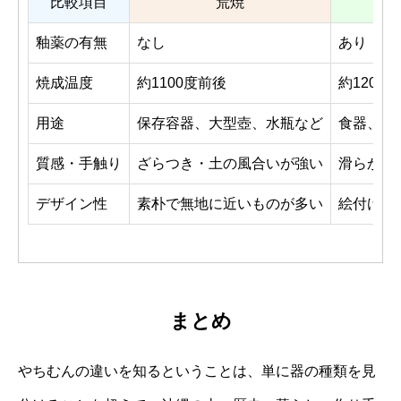
比較項目
荒焼
釉薬の有無
なし
あり
焼成温度
約1100度前後
約1200
用途
保存容器、大型壺、水瓶など
食器、酒
質感・手触り
ざらつき・土の風合いが強い
滑らか・
デザイン性
素朴で無地に近いものが多い
絵付けや
まとめ
やちむんの違いを知るということは、単に器の種類を見