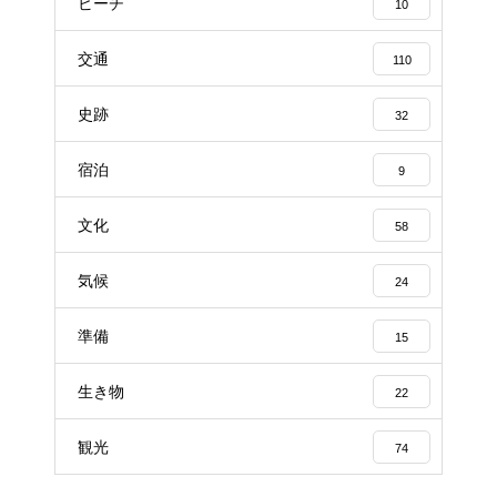
ビーチ
10
交通
110
史跡
32
宿泊
9
文化
58
気候
24
準備
15
生き物
22
観光
74