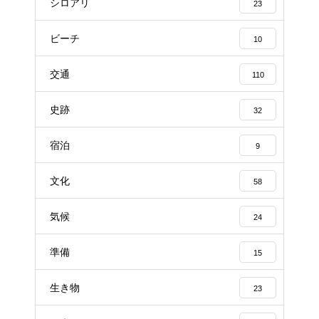
シロアリ
23
ビーチ
10
交通
110
史跡
32
宿泊
9
文化
58
気候
24
準備
15
生き物
23