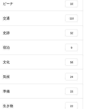
ビーチ
10
交通
110
史跡
32
宿泊
9
文化
58
気候
24
準備
15
生き物
22