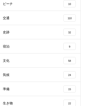
ビーチ
10
交通
110
史跡
32
宿泊
9
文化
58
気候
24
準備
15
生き物
22