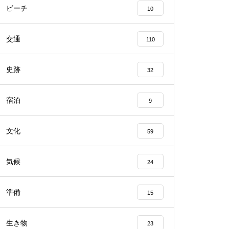
ビーチ
10
交通
110
史跡
32
宿泊
9
文化
59
気候
24
準備
15
生き物
23