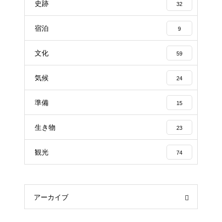
史跡
32
宿泊
9
文化
59
気候
24
準備
15
生き物
23
観光
74
アーカイブ