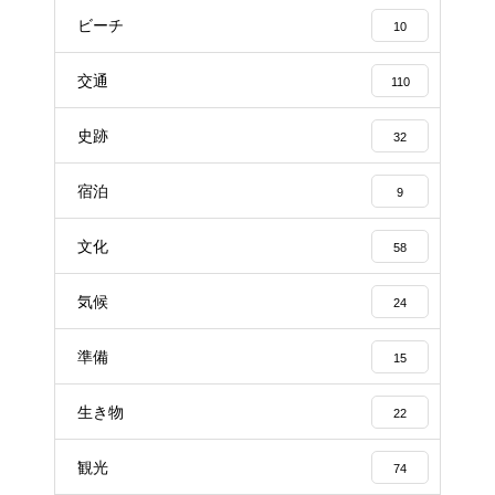
ビーチ
10
交通
110
史跡
32
宿泊
9
文化
58
気候
24
準備
15
生き物
22
観光
74