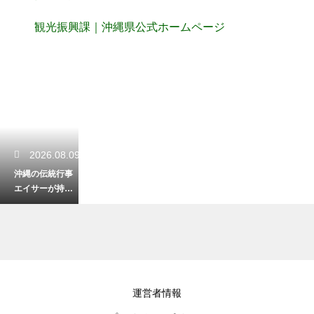
観光振興課｜沖縄県公式ホームページ
2026.08.09
沖縄の伝統行事
エイサーが持つ
意味とは？祖先
の霊を慰める力
強い太鼓の響き
2026.08.08
運営者情報
沖縄にマングー