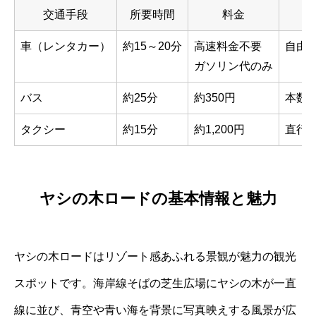
交通手段
所要時間
料金
車（レンタカー）
約15～20分
高速料金不要
自由
ガソリン代のみ
バス
約25分
約350円
本数
タクシー
約15分
約1,200円
直行
ヤシの木ロードの基本情報と魅力
ヤシの木ロードはリゾート感あふれる景観が魅力の観光
スポットです。海岸線そばの芝生広場にヤシの木が一直
線に並び、青空や青い海を背景に写真映えする風景が広