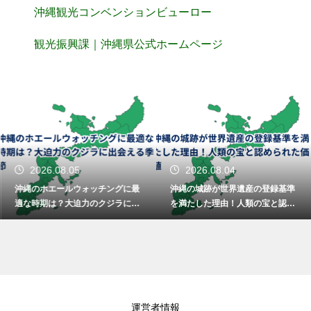
沖縄観光コンベンションビューロー
観光振興課｜沖縄県公式ホームページ
2026.08.05
2026.08.04
沖縄のホエールウォッチングに最
沖縄の城跡が世界遺産の登録基準
適な時期は？大迫力のクジラに出
を満たした理由！人類の宝と認め
会える季節
られた価値
運営者情報