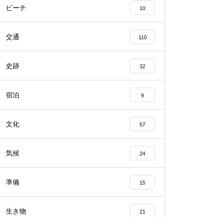
ビーチ
10
交通
110
史跡
32
宿泊
9
文化
57
気候
24
準備
15
生き物
21