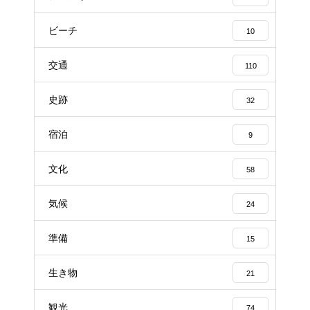
ビーチ
10
交通
110
史跡
32
宿泊
9
文化
58
気候
24
準備
15
生き物
21
観光
74