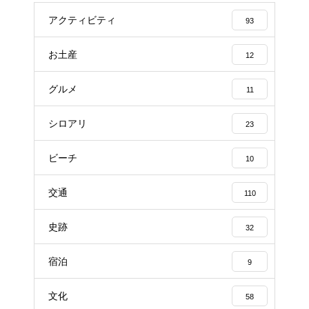
アクティビティ
93
お土産
12
グルメ
11
シロアリ
23
ビーチ
10
交通
110
史跡
32
宿泊
9
文化
58