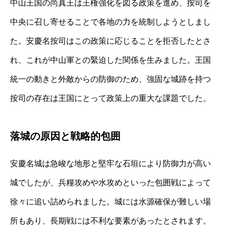
中山王国の尚真王は王権強化を図る政策を進め、按司を
中央に召し寄せることで各地の力を統制しようとしまし
た。安慶名按司はこの政策に応じることを拒否したとさ
れ、これが中山軍との緊迫した関係を生みました。王国
統一の動きと外敵からの防御のため、強固な城跡を持つ
按司の存在は王国にとって政策上の重大な課題でした。
落城の原因と戦略的包囲
安慶名城は急峻な地形と堅牢な石垣により防御力が高い
城でしたが、兵糧攻めや水攻めといった包囲戦によって
徐々に追い詰められました。城には水源確保が難しい場
所もあり、長期戦には不利な要素があったとされます。