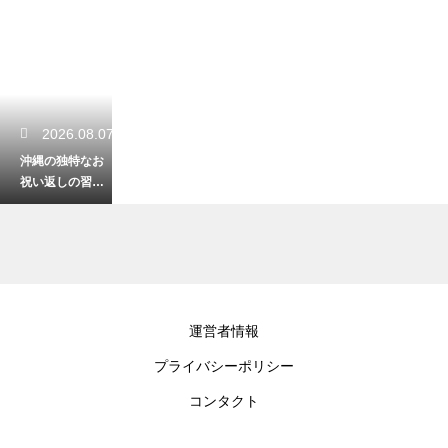
2026.08.07
沖縄の独特なお
祝い返しの習慣
とは？知ってお
かないと恥をか
く独自のマナー
2026.08.06
運営者情報
沖縄のシュノー
プライバシーポリシー
ケリングで必須
の呼吸法とは？
コンタクト
水中で焦らず安
全に楽しむコツ