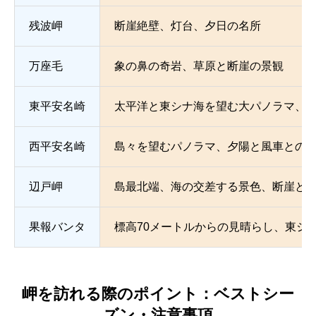
残波岬
断崖絶壁、灯台、夕日の名所
万座毛
象の鼻の奇岩、草原と断崖の景観
東平安名崎
太平洋と東シナ海を望む大パノラマ、
西平安名崎
島々を望むパノラマ、夕陽と風車との
辺戸岬
島最北端、海の交差する景色、断崖と
果報バンタ
標高70メートルからの見晴らし、東シ
岬を訪れる際のポイント：ベストシー
ズン・注意事項