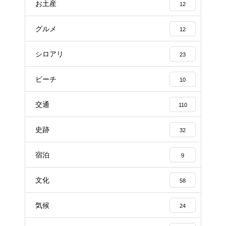
お土産
12
グルメ
12
シロアリ
23
ビーチ
10
交通
110
史跡
32
宿泊
9
文化
58
気候
24