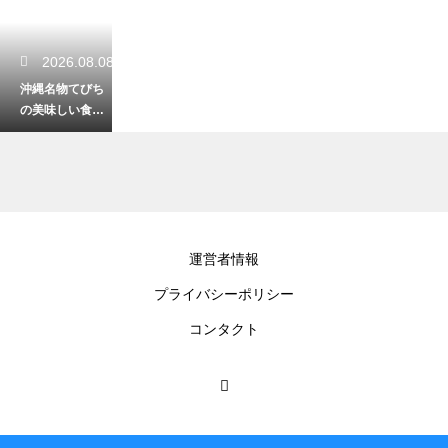
2026.08.08
沖縄名物てびち
の美味しい食べ
方！コラーゲン
たっぷりの豚足
を味わい尽くす
2026.08.07
運営者情報
沖縄は希少なジ
プライバシーポリシー
ュゴンの生息
地！絶滅危機か
コンタクト
ら美しい海を守
るための取り組
み
2026.08.07