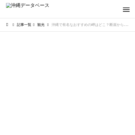
記事一覧
観光
沖縄で有名なおすすめの岬はどこ？断崖から望む絶景ポイントを厳選紹介