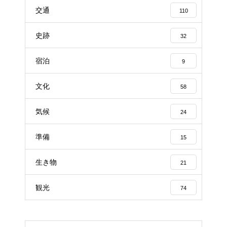
交通
110
史跡
32
宿泊
9
文化
58
気候
24
準備
15
生き物
21
観光
74