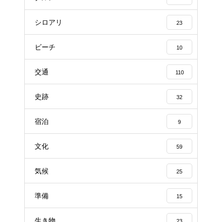
シロアリ
23
ビーチ
10
交通
110
史跡
32
宿泊
9
文化
59
気候
25
準備
15
生き物
23