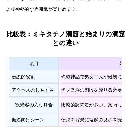
より神秘的な雰囲気が楽しめます。
比較表：ミキタチノ洞窟と始まりの洞窟
との違い
項目
始ま
伝説的役割
琉球神話で男女二人が最初に住
アクセスのしやすさ
チグヌ浜の階段を降りる必要が
観光客の入り具合
比較的訪問者が多い、案内に出
撮影向けシーン
伝説を背景に縁起の良さを撮る