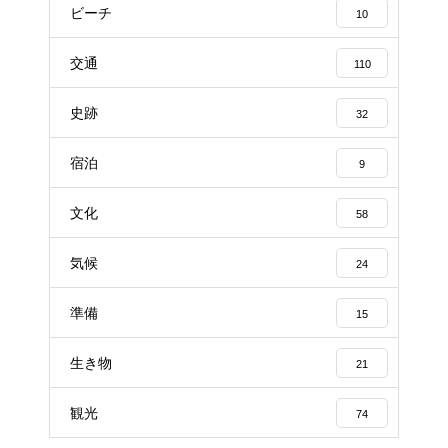
ビーチ
10
交通
110
史跡
32
宿泊
9
文化
58
気候
24
準備
15
生き物
21
観光
74