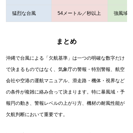
猛烈な台風
54メートル／秒以上
強風域8
まとめ
沖縄で台風による「欠航基準」は一つの明確な数字だけ
で決まるものではなく、気象庁の警報・特別警報、航空
会社や空港の運航マニュアル、滑走路・機体・視界など
の条件が複雑に絡み合って決まります。特に暴風域・予
報円の動き、警報レベルの上がり方、機材の耐風性能が
欠航判断において重要です。