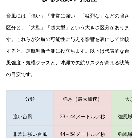
台風には「強い」「非常に強い」「猛烈な」などの強さ
区分と、「大型」「超大型」という大きさ区分がありま
す。これらが欠航の可能性に与える影響を表にして比較
すると、運航判断予測に役立ちます。以下は代表的な台
風強度・規模クラスと、沖縄で欠航リスクが高まる状態
の目安です。
分類
強さ（最大風速）
大き
強い台風
33～44メートル／秒
強風域5
非常に強い台風
44～54メートル／秒
強風域50