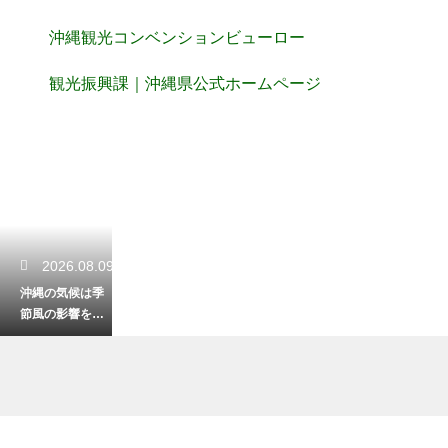
沖縄観光コンベンションビューロー
観光振興課｜沖縄県公式ホームページ
2026.08.09
沖縄の気候は季
節風の影響を受
ける？旅行前に
知るべき風の向
きと波の高さ