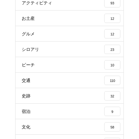
アクティビティ
93
お土産
12
グルメ
12
シロアリ
23
ビーチ
10
交通
110
史跡
32
宿泊
9
文化
58