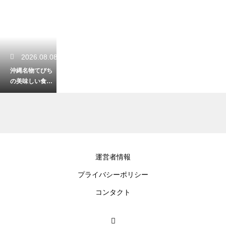
2026.08.08
沖縄名物てびち
の美味しい食べ
方！コラーゲン
たっぷりの豚足
を味わい尽くす
2026.08.07
運営者情報
沖縄は希少なジ
プライバシーポリシー
ュゴンの生息
地！絶滅危機か
コンタクト
ら美しい海を守
るための取り組
み