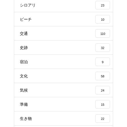
シロアリ
23
ビーチ
10
交通
110
史跡
32
宿泊
9
文化
58
気候
24
準備
15
生き物
22