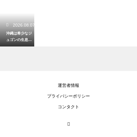
2026.08.07
沖縄は希少なジ
ュゴンの生息
地！絶滅危機か
ら美しい海を守
るための取り組
み
2026.08.07
運営者情報
沖縄の独特なお
プライバシーポリシー
祝い返しの習慣
とは？知ってお
コンタクト
かないと恥をか
く独自のマナー