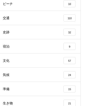
ビーチ
10
交通
110
史跡
32
宿泊
9
文化
57
気候
24
準備
15
生き物
21