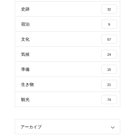
史跡
32
宿泊
9
文化
57
気候
24
準備
15
生き物
21
観光
74
アーカイブ