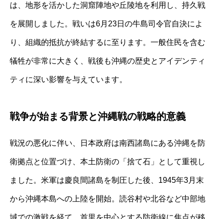
は、地形を活かした洞窟陣地や丘陵地を利用し、持久戦
を展開しました。戦いは6月23日の牛島司令官自決によ
り、組織的抵抗が終結するに至ります。一般住民を含む
犠牲が非常に大きく、戦後も沖縄の歴史とアイデンティ
ティに深い影響を与えています。
戦争が始まる背景と沖縄戦の戦略的意義
戦況の悪化に伴い、日本政府は南西諸島にある沖縄を防
衛拠点と位置づけ、本土防衛の「捨て石」として重視し
ました。米軍は慶良間諸島を制圧した後、1945年3月末
から沖縄本島への上陸を開始。読谷村や北谷など中部地
域での激戦を経て、首里を中心とする防衛線に焦点が移