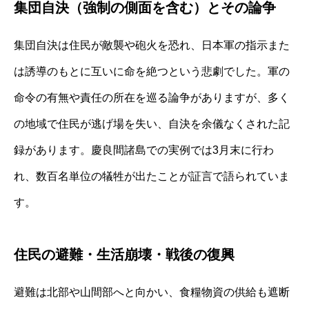
集団自決（強制の側面を含む）とその論争
集団自決は住民が敵襲や砲火を恐れ、日本軍の指示また
は誘導のもとに互いに命を絶つという悲劇でした。軍の
命令の有無や責任の所在を巡る論争がありますが、多く
の地域で住民が逃げ場を失い、自決を余儀なくされた記
録があります。慶良間諸島での実例では3月末に行わ
れ、数百名単位の犠牲が出たことが証言で語られていま
す。
住民の避難・生活崩壊・戦後の復興
避難は北部や山間部へと向かい、食糧物資の供給も遮断