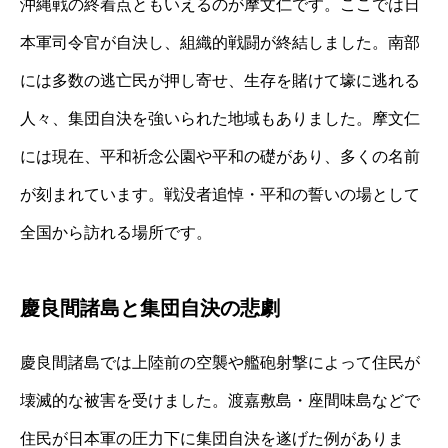
沖縄戦の終着点ともいえるのが摩文仁です。ここでは日
本軍司令官が自決し、組織的戦闘が終結しました。南部
には多数の逃亡民が押し寄せ、生存を賭けて壕に逃れる
人々、集団自決を強いられた地域もありました。摩文仁
には現在、平和祈念公園や平和の礎があり、多くの名前
が刻まれています。戦没者追悼・平和の誓いの場として
全国から訪れる場所です。
慶良間諸島と集団自決の悲劇
慶良間諸島では上陸前の空襲や艦砲射撃によって住民が
壊滅的な被害を受けました。渡嘉敷島・座間味島などで
住民が日本軍の圧力下に集団自決を遂げた例がありま