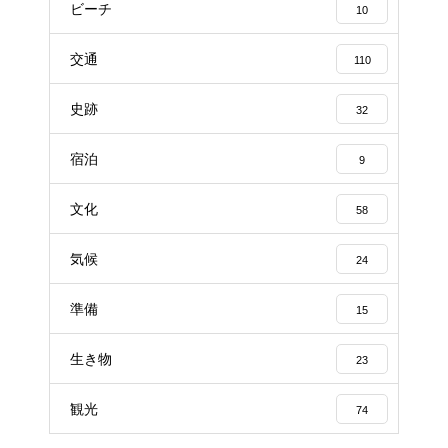
ビーチ
10
交通
110
史跡
32
宿泊
9
文化
58
気候
24
準備
15
生き物
23
観光
74