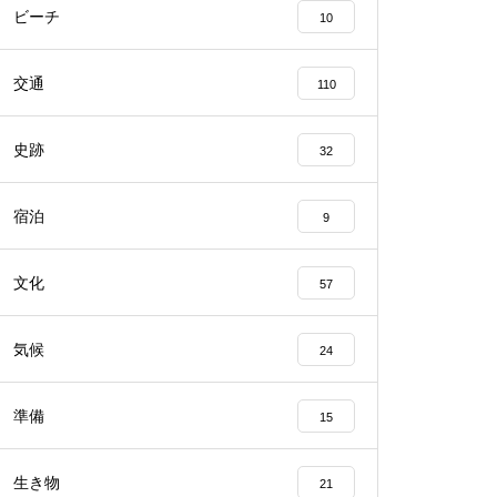
ビーチ
10
交通
110
史跡
32
宿泊
9
文化
57
気候
24
準備
15
生き物
21