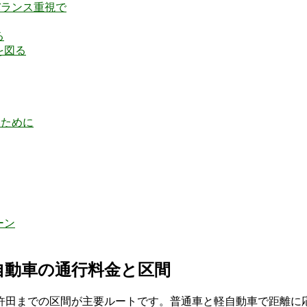
バランス重視で
る
を図る
いために
ーン
自動車の通行料金と区間
許田までの区間が主要ルートです。普通車と軽自動車で距離に応