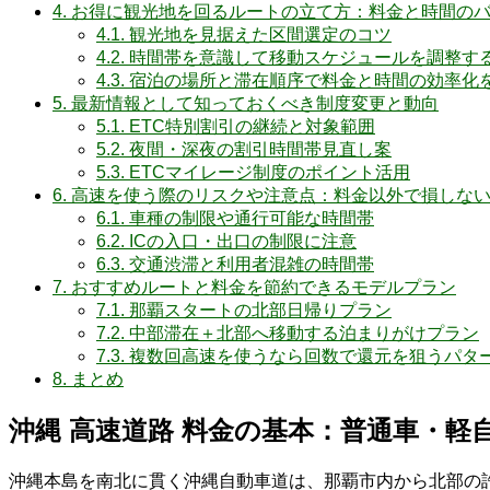
4.
お得に観光地を回るルートの立て方：料金と時間の
4.1.
観光地を見据えた区間選定のコツ
4.2.
時間帯を意識して移動スケジュールを調整す
4.3.
宿泊の場所と滞在順序で料金と時間の効率化
5.
最新情報として知っておくべき制度変更と動向
5.1.
ETC特別割引の継続と対象範囲
5.2.
夜間・深夜の割引時間帯見直し案
5.3.
ETCマイレージ制度のポイント活用
6.
高速を使う際のリスクや注意点：料金以外で損しな
6.1.
車種の制限や通行可能な時間帯
6.2.
ICの入口・出口の制限に注意
6.3.
交通渋滞と利用者混雑の時間帯
7.
おすすめルートと料金を節約できるモデルプラン
7.1.
那覇スタートの北部日帰りプラン
7.2.
中部滞在＋北部へ移動する泊まりがけプラン
7.3.
複数回高速を使うなら回数で還元を狙うパタ
8.
まとめ
沖縄 高速道路 料金の基本：普通車・軽
沖縄本島を南北に貫く沖縄自動車道は、那覇市内から北部の