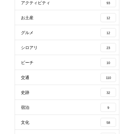
アクティビティ
93
お土産
12
グルメ
12
シロアリ
23
ビーチ
10
交通
110
史跡
32
宿泊
9
文化
58