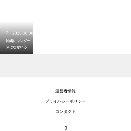
2026.08.08
沖縄にマングー
スはなぜいる？
ハブ退治の目的
から外来種問題
に発展した歴史
2026.08.08
運営者情報
沖縄名物てびち
プライバシーポリシー
の美味しい食べ
方！コラーゲン
コンタクト
たっぷりの豚足
を味わい尽くす