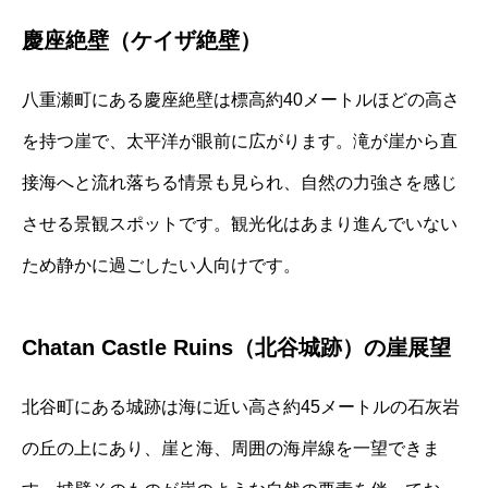
慶座絶壁（ケイザ絶壁）
八重瀬町にある慶座絶壁は標高約40メートルほどの高さ
を持つ崖で、太平洋が眼前に広がります。滝が崖から直
接海へと流れ落ちる情景も見られ、自然の力強さを感じ
させる景観スポットです。観光化はあまり進んでいない
ため静かに過ごしたい人向けです。
Chatan Castle Ruins（北谷城跡）の崖展望
北谷町にある城跡は海に近い高さ約45メートルの石灰岩
の丘の上にあり、崖と海、周囲の海岸線を一望できま