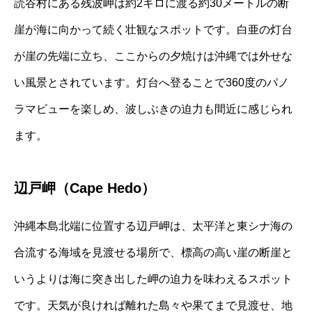
読谷村にある残波岬は約2キロに渡る約30メートルの断
崖が海に向かって続く壮観なスポットです。白亜の灯台
が崖の先端に立ち、ここからの夕焼けは沖縄では外せな
い風景とされています。灯台へ登ることで360度のパノ
ラマビューを楽しめ、波しぶきの迫力も間近に感じられ
ます。
辺戸岬（Cape Hedo）
沖縄本島北端に位置する辺戸岬は、太平洋と東シナ海の
合流する海域を見渡せる場所で、標高の高い崖の断崖と
いうよりは海に突き出した岬の迫力を味わえるスポット
です。天気が良ければ離れた島々や果てまで見渡せ、地