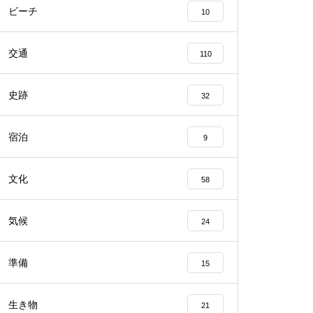
ビーチ
10
交通
110
史跡
32
宿泊
9
文化
58
気候
24
準備
15
生き物
21